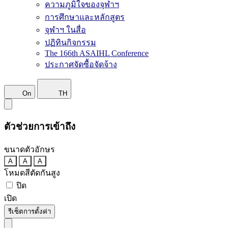
ความภูมิใจของจุฬาฯ
การศึกษาและหลักสูตร
จุฬาฯ ในสื่อ
ปฏิทินกิจกรรม
The 166th ASAIHL Conference
ประกาศจัดซื้อจัดจ้าง
On
TH
ตัวช่วยการเข้าถึง
ขนาดตัวอักษร
A
A
A
โหมดสีตัดกันสูง
ปิด
เปิด
รีเซ็ตการตั้งค่า