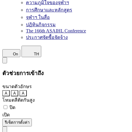
ความภูมิใจของจุฬาฯ
การศึกษาและหลักสูตร
จุฬาฯ ในสื่อ
ปฏิทินกิจกรรม
The 166th ASAIHL Conference
ประกาศจัดซื้อจัดจ้าง
On
TH
ตัวช่วยการเข้าถึง
ขนาดตัวอักษร
A
A
A
โหมดสีตัดกันสูง
ปิด
เปิด
รีเซ็ตการตั้งค่า