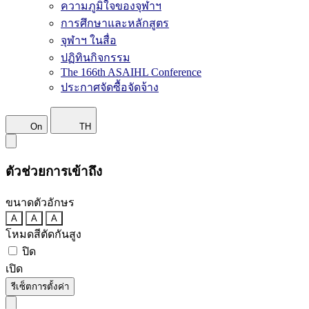
ความภูมิใจของจุฬาฯ
การศึกษาและหลักสูตร
จุฬาฯ ในสื่อ
ปฏิทินกิจกรรม
The 166th ASAIHL Conference
ประกาศจัดซื้อจัดจ้าง
On
TH
ตัวช่วยการเข้าถึง
ขนาดตัวอักษร
A
A
A
โหมดสีตัดกันสูง
ปิด
เปิด
รีเซ็ตการตั้งค่า