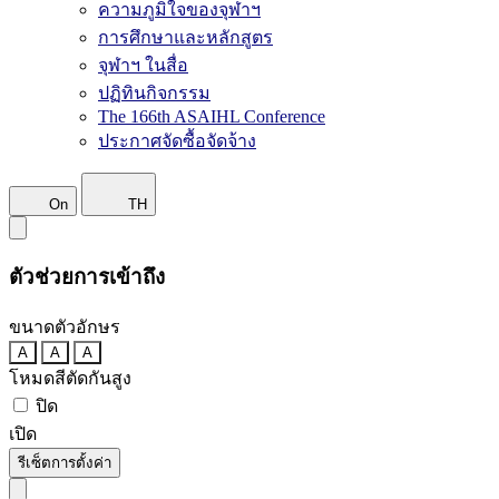
ความภูมิใจของจุฬาฯ
การศึกษาและหลักสูตร
จุฬาฯ ในสื่อ
ปฏิทินกิจกรรม
The 166th ASAIHL Conference
ประกาศจัดซื้อจัดจ้าง
On
TH
ตัวช่วยการเข้าถึง
ขนาดตัวอักษร
A
A
A
โหมดสีตัดกันสูง
ปิด
เปิด
รีเซ็ตการตั้งค่า