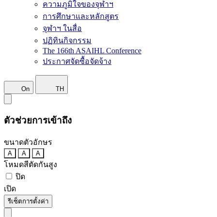
ความภูมิใจของจุฬาฯ
การศึกษาและหลักสูตร
จุฬาฯ ในสื่อ
ปฏิทินกิจกรรม
The 166th ASAIHL Conference
ประกาศจัดซื้อจัดจ้าง
On
TH
ตัวช่วยการเข้าถึง
ขนาดตัวอักษร
A
A
A
โหมดสีตัดกันสูง
ปิด
เปิด
รีเซ็ตการตั้งค่า