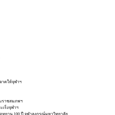
ะ
ิจาคให้จุฬาฯ
รมราชสมภพฯ
มะเร็งจุฬาฯ
ุทยาน 100 ปี จุฬาลงกรณ์มหาวิทยาลัย