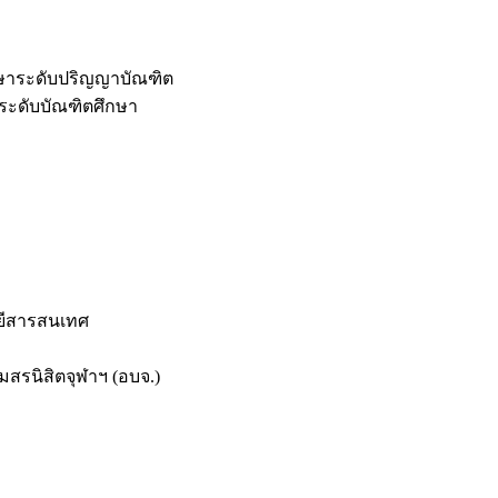
กษาระดับปริญญาบัณฑิต
ระดับบัณฑิตศึกษา
ยีสารสนเทศ
สรนิสิตจุฬาฯ (อบจ.)