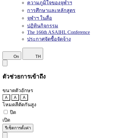
ความภูมิใจของจุฬาฯ
การศึกษาและหลักสูตร
จุฬาฯ ในสื่อ
ปฏิทินกิจกรรม
The 166th ASAIHL Conference
ประกาศจัดซื้อจัดจ้าง
On
TH
ตัวช่วยการเข้าถึง
ขนาดตัวอักษร
A
A
A
โหมดสีตัดกันสูง
ปิด
เปิด
รีเซ็ตการตั้งค่า