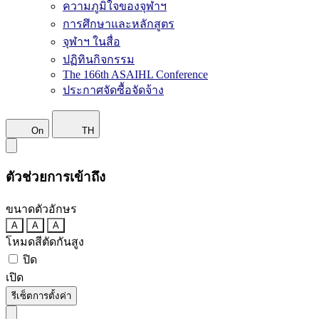
ความภูมิใจของจุฬาฯ
การศึกษาและหลักสูตร
จุฬาฯ ในสื่อ
ปฏิทินกิจกรรม
The 166th ASAIHL Conference
ประกาศจัดซื้อจัดจ้าง
On
TH
ตัวช่วยการเข้าถึง
ขนาดตัวอักษร
A
A
A
โหมดสีตัดกันสูง
ปิด
เปิด
รีเซ็ตการตั้งค่า