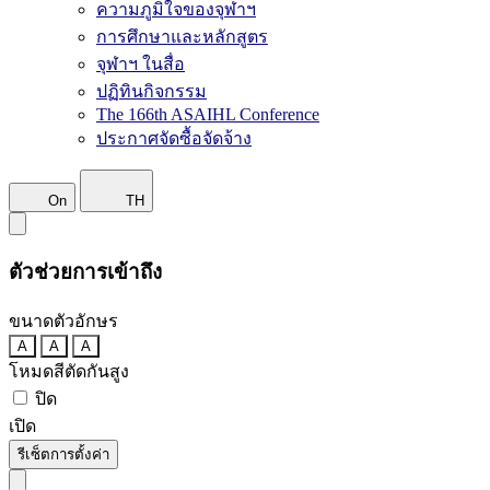
ความภูมิใจของจุฬาฯ
การศึกษาและหลักสูตร
จุฬาฯ ในสื่อ
ปฏิทินกิจกรรม
The 166th ASAIHL Conference
ประกาศจัดซื้อจัดจ้าง
On
TH
ตัวช่วยการเข้าถึง
ขนาดตัวอักษร
A
A
A
โหมดสีตัดกันสูง
ปิด
เปิด
รีเซ็ตการตั้งค่า