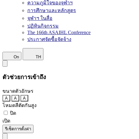
ความภูมิใจของจุฬาฯ
การศึกษาและหลักสูตร
จุฬาฯ ในสื่อ
ปฏิทินกิจกรรม
The 166th ASAIHL Conference
ประกาศจัดซื้อจัดจ้าง
On
TH
ตัวช่วยการเข้าถึง
ขนาดตัวอักษร
A
A
A
โหมดสีตัดกันสูง
ปิด
เปิด
รีเซ็ตการตั้งค่า