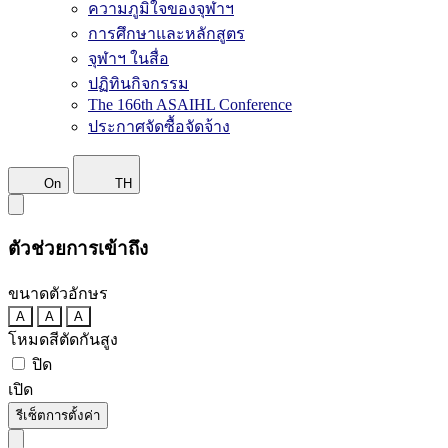
ความภูมิใจของจุฬาฯ
การศึกษาและหลักสูตร
จุฬาฯ ในสื่อ
ปฏิทินกิจกรรม
The 166th ASAIHL Conference
ประกาศจัดซื้อจัดจ้าง
On
TH
ตัวช่วยการเข้าถึง
ขนาดตัวอักษร
A
A
A
โหมดสีตัดกันสูง
ปิด
เปิด
รีเซ็ตการตั้งค่า