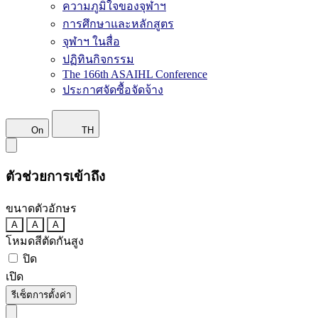
ความภูมิใจของจุฬาฯ
การศึกษาและหลักสูตร
จุฬาฯ ในสื่อ
ปฏิทินกิจกรรม
The 166th ASAIHL Conference
ประกาศจัดซื้อจัดจ้าง
On
TH
ตัวช่วยการเข้าถึง
ขนาดตัวอักษร
A
A
A
โหมดสีตัดกันสูง
ปิด
เปิด
รีเซ็ตการตั้งค่า