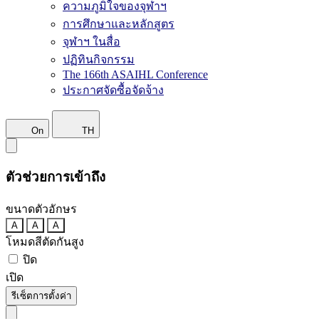
ความภูมิใจของจุฬาฯ
การศึกษาและหลักสูตร
จุฬาฯ ในสื่อ
ปฏิทินกิจกรรม
The 166th ASAIHL Conference
ประกาศจัดซื้อจัดจ้าง
On
TH
ตัวช่วยการเข้าถึง
ขนาดตัวอักษร
A
A
A
โหมดสีตัดกันสูง
ปิด
เปิด
รีเซ็ตการตั้งค่า