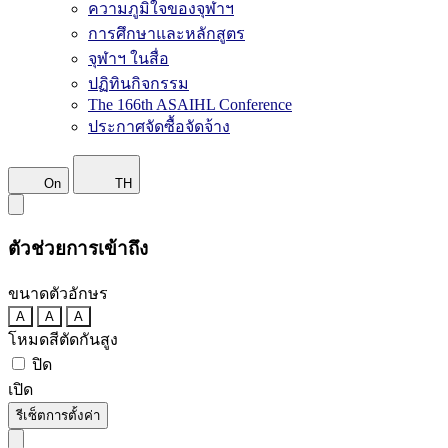
ความภูมิใจของจุฬาฯ
การศึกษาและหลักสูตร
จุฬาฯ ในสื่อ
ปฏิทินกิจกรรม
The 166th ASAIHL Conference
ประกาศจัดซื้อจัดจ้าง
On
TH
ตัวช่วยการเข้าถึง
ขนาดตัวอักษร
A
A
A
โหมดสีตัดกันสูง
ปิด
เปิด
รีเซ็ตการตั้งค่า