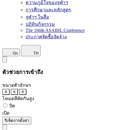
ความภูมิใจของจุฬาฯ
การศึกษาและหลักสูตร
จุฬาฯ ในสื่อ
ปฏิทินกิจกรรม
The 166th ASAIHL Conference
ประกาศจัดซื้อจัดจ้าง
On
TH
ตัวช่วยการเข้าถึง
ขนาดตัวอักษร
A
A
A
โหมดสีตัดกันสูง
ปิด
เปิด
รีเซ็ตการตั้งค่า