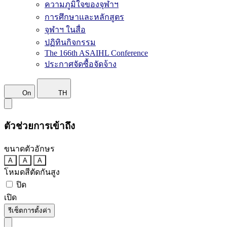
ความภูมิใจของจุฬาฯ
การศึกษาและหลักสูตร
จุฬาฯ ในสื่อ
ปฏิทินกิจกรรม
The 166th ASAIHL Conference
ประกาศจัดซื้อจัดจ้าง
On
TH
ตัวช่วยการเข้าถึง
ขนาดตัวอักษร
A
A
A
โหมดสีตัดกันสูง
ปิด
เปิด
รีเซ็ตการตั้งค่า