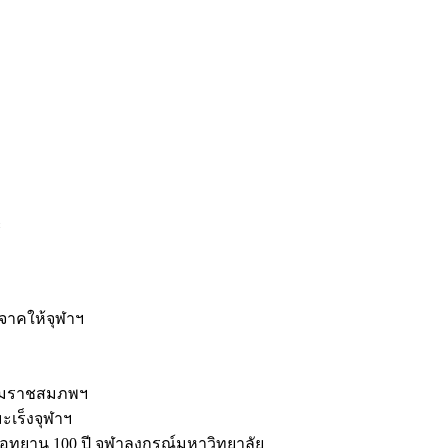
ะ
ิจาคให้จุฬาฯ
รมราชสมภพฯ
มะเร็งจุฬาฯ
ุทยาน 100 ปี จุฬาลงกรณ์มหาวิทยาลัย