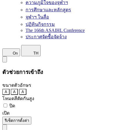
ความภูมิใจของจุฬาฯ
การศึกษาและหลักสูตร
จุฬาฯ ในสื่อ
ปฏิทินกิจกรรม
The 166th ASAIHL Conference
ประกาศจัดซื้อจัดจ้าง
On
TH
ตัวช่วยการเข้าถึง
ขนาดตัวอักษร
A
A
A
โหมดสีตัดกันสูง
ปิด
เปิด
รีเซ็ตการตั้งค่า