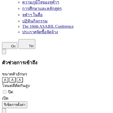
ความภูมิใจของจุฬาฯ
การศึกษาและหลักสูตร
จุฬาฯ ในสื่อ
ปฏิทินกิจกรรม
The 166th ASAIHL Conference
ประกาศจัดซื้อจัดจ้าง
On
TH
ตัวช่วยการเข้าถึง
ขนาดตัวอักษร
A
A
A
โหมดสีตัดกันสูง
ปิด
เปิด
รีเซ็ตการตั้งค่า