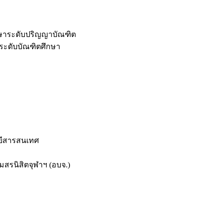
กษาระดับปริญญาบัณฑิต
ระดับบัณฑิตศึกษา
ยีสารสนเทศ
สรนิสิตจุฬาฯ (อบจ.)