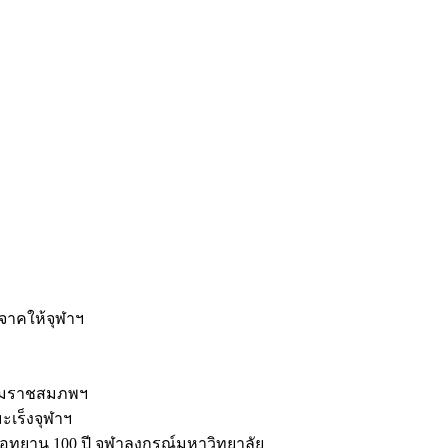
ะ
ิจาคให้จุฬาฯ
รมราชสมภพฯ
มะเร็งจุฬาฯ
ุทยาน 100 ปี จุฬาลงกรณ์มหาวิทยาลัย