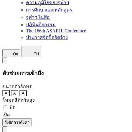
ความภูมิใจของจุฬาฯ
การศึกษาและหลักสูตร
จุฬาฯ ในสื่อ
ปฏิทินกิจกรรม
The 166th ASAIHL Conference
ประกาศจัดซื้อจัดจ้าง
On
TH
ตัวช่วยการเข้าถึง
ขนาดตัวอักษร
A
A
A
โหมดสีตัดกันสูง
ปิด
เปิด
รีเซ็ตการตั้งค่า